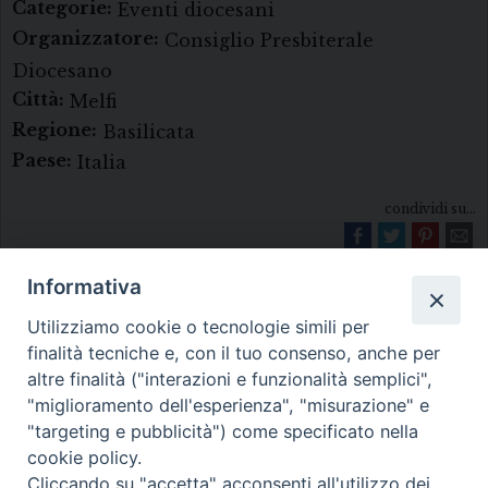
Categorie:
Eventi diocesani
Organizzatore:
Consiglio Presbiterale
Diocesano
Città:
Melfi
Regione:
Basilicata
Paese:
Italia
condividi su...
Informativa
Utilizziamo cookie o tecnologie simili per
finalità tecniche e, con il tuo consenso, anche per
altre finalità ("interazioni e funzionalità semplici",
"miglioramento dell'esperienza", "misurazione" e
Diocesi di Melfi Rapolla Venosa
"targeting e pubblicità") come specificato nella
cookie policy.
• Largo Duomo, 12 - 85025 MELFI (PZ) •
Cliccando su "accetta" acconsenti all'utilizzo dei