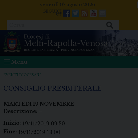
Skip
venerdì 07 agosto 2026
to
Facebook
Twitter
Feeds
Youtube
Mail
content
Cerca
Menu
EVENTI DIOCESANI
CONSIGLIO PRESBITERALE
MARTEDÌ
19
NOVEMBRE
Descrizione:
–
Inizio:
19/11/2019 09:30
Fine:
19/11/2019 13:00