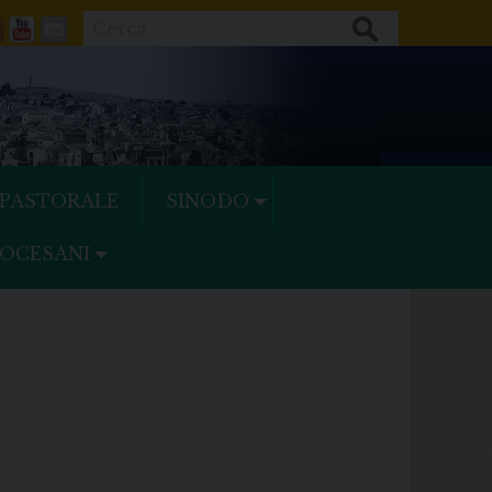
Cerca
ok
tter
Feeds
Youtube
Mail
 PASTORALE
SINODO
IOCESANI