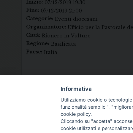
Inizio:
07/12/2019 19:30
Fine:
07/12/2019 21:00
Categorie:
Eventi diocesani
Organizzatore:
Ufficio per la Pastorale 
Città:
Rionero in Vulture
Regione:
Basilicata
Paese:
Italia
Informativa
Utilizziamo cookie o tecnologie s
funzionalità semplici", "miglior
cookie policy.
Cliccando su "accetta" acconsent
cookie utilizzati e personalizza