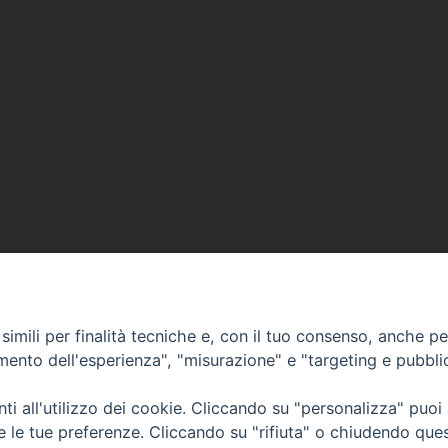
imili per finalità tecniche e, con il tuo consenso, anche per 
• Largo Duomo, 12 - 85
amento dell'esperienza", "misurazione" e "targeting e pubbli
PEC ufficiale della Diocesi: diocesi.
i all'utilizzo dei cookie. Cliccando su "personalizza" puoi
re le tue preferenze. Cliccando su "rifiuta" o chiudendo que