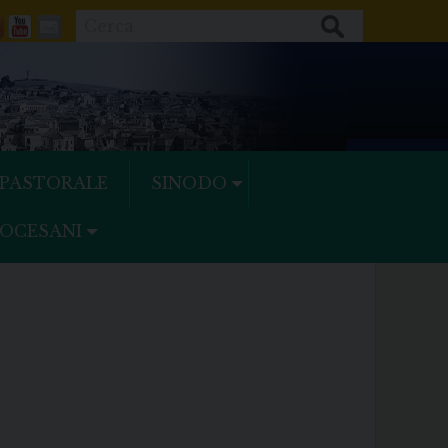
Cerca
ok
tter
Feeds
Youtube
Mail
 PASTORALE
SINODO
IOCESANI