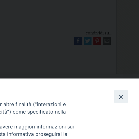
condividi su...
Diocesi di Melfi Rapolla Venosa
altre finalità ("interazioni e
025 MELFI (PZ) • Tel. 0972238604
cità") come specificato nella
melfi_rapolla_venosa@legalmail.it
 avere maggiori informazioni sui
sta informativa proseguirai la