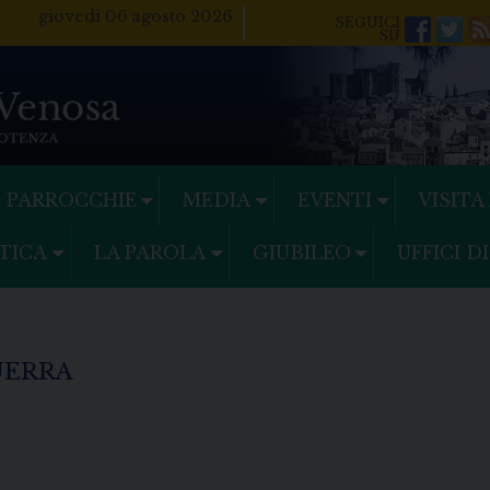
giovedì 06 agosto 2026
Facebo
Twi
PARROCCHIE
MEDIA
EVENTI
VISITA
TICA
LA PAROLA
GIUBILEO
UFFICI D
UERRA