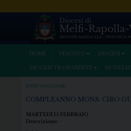
Skip
to
content
HOME
VESCOVO
DIOCESI
DIOCESI TRASPARENTE
MODULIS
EVENTI DIOCESANI
COMPLEANNO MONS. CIRO G
MARTEDÌ
15
FEBBRAIO
Descrizione:
–