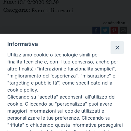
Fine:
13/12/2020 23:59
Categorie:
Eventi diocesani
condividi su...
Informativa
Utilizziamo cookie o tecnologie simili per
finalità tecniche e, con il tuo consenso, anche per
altre finalità ("interazioni e funzionalità semplici",
"miglioramento dell'esperienza", "misurazione" e
Diocesi di Melfi Rapolla Venosa
"targeting e pubblicità") come specificato nella
cookie policy.
• Largo Duomo, 12 - 85025 MELFI (PZ) •
Cliccando su "accetta" acconsenti all'utilizzo dei
Tel. 0972238604
cookie. Cliccando su "personalizza" puoi avere
PEC ufficiale della Diocesi:
maggiori informazioni sui cookie utilizzati e
personalizzare le tue preferenze. Cliccando su
diocesi.melfi_rapolla_venosa@legalmail.it
"rifiuta" o chiudendo questa informativa proseguirai