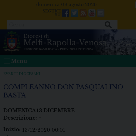
Skip
domenica 09 agosto 2026
to
Facebook
Twitter
Feeds
Youtube
Mail
content
Cerca
Menu
EVENTI DIOCESANI
COMPLEANNO DON PASQUALINO
BASTA
DOMENICA
13
DICEMBRE
Descrizione:
–
Inizio:
13/12/2020 00:01