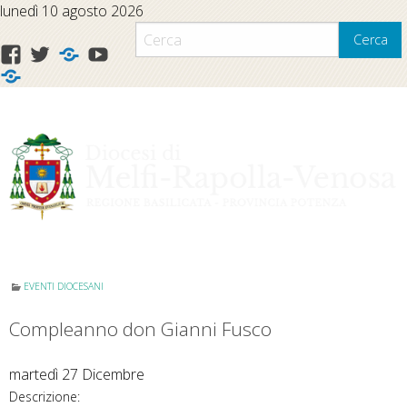
Skip
lunedì 10 agosto 2026
to
Cerca
content
Facebook
Twitter
Feeds
Youtube
Mail
EVENTI DIOCESANI
Compleanno don Gianni Fusco
martedì
27
Dicembre
Descrizione: