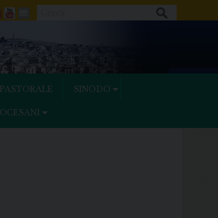
Cerca
ok
tter
Feeds
Youtube
Mail
 PASTORALE
SINODO
IOCESANI