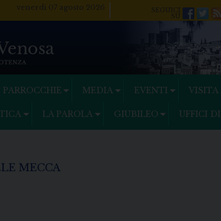
venerdì 07 agosto 2026
Facebo
Twi
PARROCCHIE
MEDIA
EVENTI
VISITA
TICA
LA PAROLA
GIUBILEO
UFFICI D
ELE MECCA