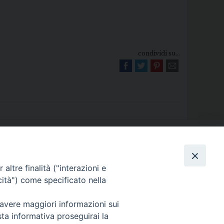
condividi su...
Diocesi di Melfi Rapolla Venosa
altre finalità ("interazioni e
025 MELFI (PZ) • Tel. 0972238604
cità") come specificato nella
melfi_rapolla_venosa@legalmail.it
 avere maggiori informazioni sui
sta informativa proseguirai la