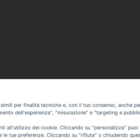
imili per finalità tecniche e, con il tuo consenso, anche per 
• Largo Duomo, 12 - 85
amento dell'esperienza", "misurazione" e "targeting e pubbli
PEC ufficiale della Diocesi: diocesi.
i all'utilizzo dei cookie. Cliccando su "personalizza" puoi
re le tue preferenze. Cliccando su "rifiuta" o chiudendo que