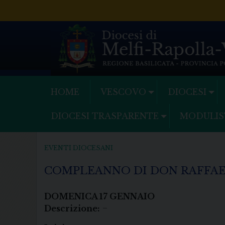
Skip
to
content
HOME
VESCOVO
DIOCESI
DIOCESI TRASPARENTE
MODULIS
EVENTI DIOCESANI
COMPLEANNO DI DON RAFFA
DOMENICA
17
GENNAIO
Descrizione:
–