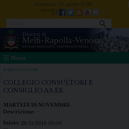
Skip
domenica 09 agosto 2026
to
Facebook
Twitter
Feeds
Youtube
Mail
content
Cerca
Menu
EVENTI DIOCESANI
COLLEGIO CONSULTORI E
CONSIGLIO AA.EE.
MARTEDÌ
26
NOVEMBRE
Descrizione:
–
Inizio:
26/11/2019 00:00