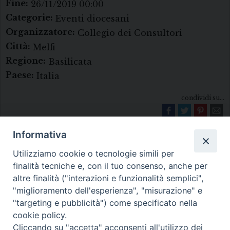
Fine:
26/11/2019 00:00
Categorie:
Eventi diocesani
Organizzatore:
Collegio dei Consultori
Città:
Melfi
Regione:
Basilicata
Paese:
Italia
condividi su...
Informativa
Utilizziamo cookie o tecnologie simili per
finalità tecniche e, con il tuo consenso, anche per
altre finalità ("interazioni e funzionalità semplici",
"miglioramento dell'esperienza", "misurazione" e
Diocesi di Melfi Rapolla Venosa
"targeting e pubblicità") come specificato nella
cookie policy.
• Largo Duomo, 12 - 85025 MELFI (PZ) •
Cliccando su "accetta" acconsenti all'utilizzo dei