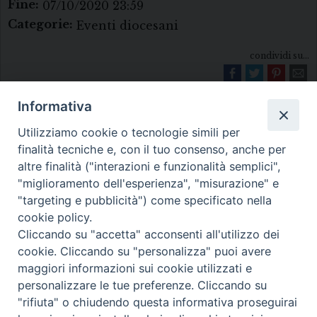
Fine:
07/10/2020 23:59
Categorie:
Eventi diocesani
condividi su...
Informativa
Utilizziamo cookie o tecnologie simili per
finalità tecniche e, con il tuo consenso, anche per
altre finalità ("interazioni e funzionalità semplici",
"miglioramento dell'esperienza", "misurazione" e
Diocesi di Melfi Rapolla Venosa
"targeting e pubblicità") come specificato nella
cookie policy.
• Largo Duomo, 12 - 85025 MELFI (PZ) •
Cliccando su "accetta" acconsenti all'utilizzo dei
Tel. 0972238604
cookie. Cliccando su "personalizza" puoi avere
PEC ufficiale della Diocesi:
maggiori informazioni sui cookie utilizzati e
personalizzare le tue preferenze. Cliccando su
diocesi.melfi_rapolla_venosa@legalmail.it
"rifiuta" o chiudendo questa informativa proseguirai