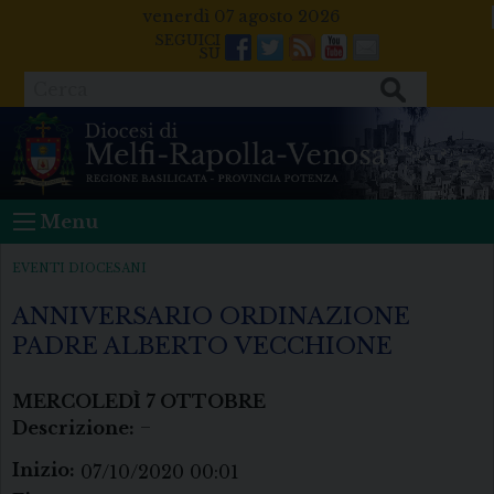
Skip
venerdì 07 agosto 2026
to
Facebook
Twitter
Feeds
Youtube
Mail
content
Cerca
Menu
EVENTI DIOCESANI
ANNIVERSARIO ORDINAZIONE
PADRE ALBERTO VECCHIONE
MERCOLEDÌ
7
OTTOBRE
Descrizione:
–
Inizio:
07/10/2020 00:01