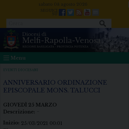
Skip
sabato 08 agosto 2026
to
Facebook
Twitter
Feeds
Youtube
Mail
content
Cerca
Menu
EVENTI DIOCESANI
ANNIVERSARIO ORDINAZIONE
EPISCOPALE MONS. TALUCCI
GIOVEDÌ
25
MARZO
Descrizione:
–
Inizio:
25/03/2021 00:01