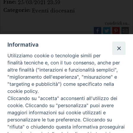
Fine:
25/03/2021 23:59
Categorie:
Eventi diocesani
condividi su...
Informativa
Utilizziamo cookie o tecnologie simili per
finalità tecniche e, con il tuo consenso, anche per
altre finalità ("interazioni e funzionalità semplici",
"miglioramento dell'esperienza", "misurazione" e
Diocesi di Melfi Rapolla Venosa
"targeting e pubblicità") come specificato nella
cookie policy.
• Largo Duomo, 12 - 85025 MELFI (PZ) •
Cliccando su "accetta" acconsenti all'utilizzo dei
Tel. 0972238604
cookie. Cliccando su "personalizza" puoi avere
PEC ufficiale della Diocesi:
maggiori informazioni sui cookie utilizzati e
personalizzare le tue preferenze. Cliccando su
diocesi.melfi_rapolla_venosa@legalmail.it
"rifiuta" o chiudendo questa informativa proseguirai