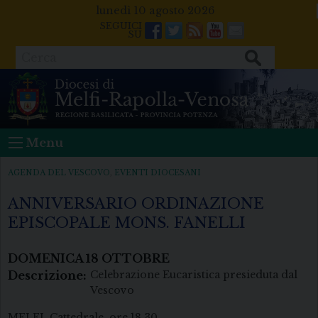
Skip
lunedì 10 agosto 2026
to
Facebook
Twitter
Feeds
Youtube
Mail
content
Cerca
Menu
AGENDA DEL VESCOVO
,
EVENTI DIOCESANI
ANNIVERSARIO ORDINAZIONE
EPISCOPALE MONS. FANELLI
DOMENICA
18
OTTOBRE
Descrizione:
Celebrazione Eucaristica presieduta dal
Vescovo
MELFI, Cattedrale, ore 18.30