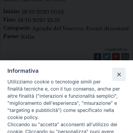
Inizio:
18/10/2020 00:01
Fine:
18/10/2020 23:59
Categorie:
Agenda del Vescovo, Eventi diocesani
Paese:
Italia
condividi su...
Informativa
Utilizziamo cookie o tecnologie simili per
finalità tecniche e, con il tuo consenso, anche per
altre finalità ("interazioni e funzionalità semplici",
"miglioramento dell'esperienza", "misurazione" e
Diocesi di Melfi Rapolla Venosa
"targeting e pubblicità") come specificato nella
cookie policy.
• Largo Duomo, 12 - 85025 MELFI (PZ) •
Cliccando su "accetta" acconsenti all'utilizzo dei
Tel. 0972238604
cookie. Cliccando su "personalizza" puoi avere