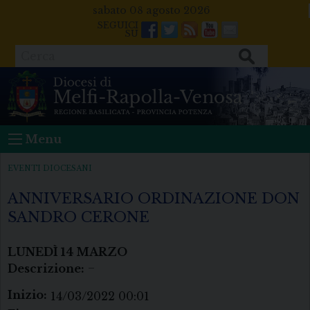
Skip
sabato 08 agosto 2026
to
Facebook
Twitter
Feeds
Youtube
Mail
content
Cerca
Menu
EVENTI DIOCESANI
ANNIVERSARIO ORDINAZIONE DON
SANDRO CERONE
LUNEDÌ
14
MARZO
Descrizione:
–
Inizio:
14/03/2022 00:01