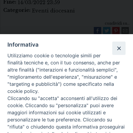
Fine:
14/03/2022 23:59
Categorie:
Eventi diocesani
condividi su...
Informativa
Utilizziamo cookie o tecnologie simili per
finalità tecniche e, con il tuo consenso, anche per
altre finalità ("interazioni e funzionalità semplici",
"miglioramento dell'esperienza", "misurazione" e
Diocesi di Melfi Rapolla Venosa
"targeting e pubblicità") come specificato nella
cookie policy.
• Largo Duomo, 12 - 85025 MELFI (PZ) •
Cliccando su "accetta" acconsenti all'utilizzo dei
Tel. 0972238604
cookie. Cliccando su "personalizza" puoi avere
PEC ufficiale della Diocesi:
maggiori informazioni sui cookie utilizzati e
personalizzare le tue preferenze. Cliccando su
diocesi.melfi_rapolla_venosa@legalmail.it
"rifiuta" o chiudendo questa informativa proseguirai