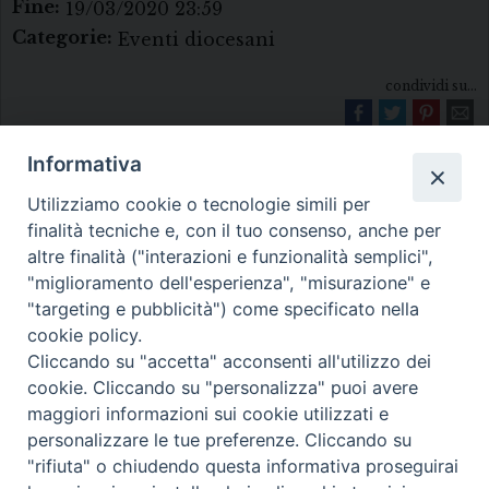
Fine:
19/03/2020 23:59
Categorie:
Eventi diocesani
condividi su...
Informativa
Utilizziamo cookie o tecnologie simili per
finalità tecniche e, con il tuo consenso, anche per
altre finalità ("interazioni e funzionalità semplici",
"miglioramento dell'esperienza", "misurazione" e
Diocesi di Melfi Rapolla Venosa
"targeting e pubblicità") come specificato nella
cookie policy.
• Largo Duomo, 12 - 85025 MELFI (PZ) •
Cliccando su "accetta" acconsenti all'utilizzo dei
Tel. 0972238604
cookie. Cliccando su "personalizza" puoi avere
PEC ufficiale della Diocesi:
maggiori informazioni sui cookie utilizzati e
personalizzare le tue preferenze. Cliccando su
diocesi.melfi_rapolla_venosa@legalmail.it
"rifiuta" o chiudendo questa informativa proseguirai