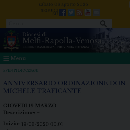
Skip
sabato 08 agosto 2026
to
Facebook
Twitter
Feeds
Youtube
Mail
content
Cerca
Menu
EVENTI DIOCESANI
ANNIVERSARIO ORDINAZIONE DON
MICHELE TRAFICANTE
GIOVEDÌ
19
MARZO
Descrizione:
–
Inizio:
19/03/2020 00:01