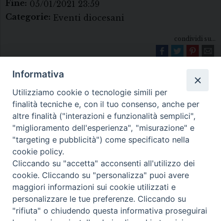
Fine:
05/01/2021 23:59
Categorie:
Eventi diocesani
condividi su...
Informativa
Utilizziamo cookie o tecnologie simili per
finalità tecniche e, con il tuo consenso, anche per
altre finalità ("interazioni e funzionalità semplici",
"miglioramento dell'esperienza", "misurazione" e
Diocesi di Melfi Rapolla Venosa
"targeting e pubblicità") come specificato nella
cookie policy.
• Largo Duomo, 12 - 85025 MELFI (PZ) •
Cliccando su "accetta" acconsenti all'utilizzo dei
Tel. 0972238604
cookie. Cliccando su "personalizza" puoi avere
PEC ufficiale della Diocesi:
maggiori informazioni sui cookie utilizzati e
personalizzare le tue preferenze. Cliccando su
diocesi.melfi_rapolla_venosa@legalmail.it
"rifiuta" o chiudendo questa informativa proseguirai