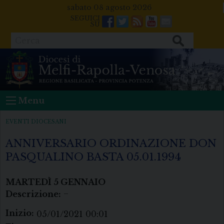
Skip
sabato 08 agosto 2026
to
Facebook
Twitter
Feeds
Youtube
Mail
content
Cerca
Menu
EVENTI DIOCESANI
ANNIVERSARIO ORDINAZIONE DON
PASQUALINO BASTA 05.01.1994
MARTEDÌ
5
GENNAIO
Descrizione:
–
Inizio:
05/01/2021 00:01