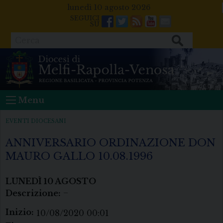
Skip
lunedì 10 agosto 2026
to
Facebook
Twitter
Feeds
Youtube
Mail
content
Cerca
Menu
EVENTI DIOCESANI
ANNIVERSARIO ORDINAZIONE DON
MAURO GALLO 10.08.1996
LUNEDÌ
10
AGOSTO
Descrizione:
–
Inizio:
10/08/2020 00:01