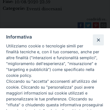
Fine:
10/08/2020 23:59
Categorie:
Eventi diocesani
condividi su...
Informativa
Utilizziamo cookie o tecnologie simili per
finalità tecniche e, con il tuo consenso, anche per
altre finalità ("interazioni e funzionalità semplici",
"miglioramento dell'esperienza", "misurazione" e
Diocesi di Melfi Rapolla Venosa
"targeting e pubblicità") come specificato nella
cookie policy.
• Largo Duomo, 12 - 85025 MELFI (PZ) •
Cliccando su "accetta" acconsenti all'utilizzo dei
Tel. 0972238604
cookie. Cliccando su "personalizza" puoi avere
PEC ufficiale della Diocesi:
maggiori informazioni sui cookie utilizzati e
personalizzare le tue preferenze. Cliccando su
diocesi.melfi_rapolla_venosa@legalmail.it
"rifiuta" o chiudendo questa informativa proseguirai