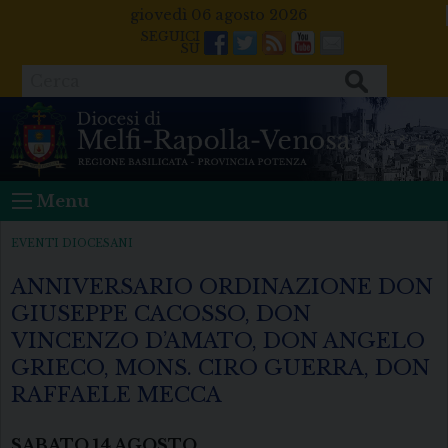
Skip
giovedì 06 agosto 2026
to
Facebook
Twitter
Feeds
Youtube
Mail
content
Cerca
Menu
EVENTI DIOCESANI
ANNIVERSARIO ORDINAZIONE DON
GIUSEPPE CACOSSO, DON
VINCENZO D’AMATO, DON ANGELO
GRIECO, MONS. CIRO GUERRA, DON
RAFFAELE MECCA
SABATO
14
AGOSTO