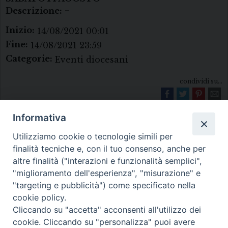
Descrizione:
–
Inizio:
14/08/2021 00:01
Fine:
14/08/2021 23:59
Categorie:
Eventi diocesani
condividi su...
Informativa
Utilizziamo cookie o tecnologie simili per
finalità tecniche e, con il tuo consenso, anche per
altre finalità ("interazioni e funzionalità semplici",
"miglioramento dell'esperienza", "misurazione" e
Diocesi di Melfi Rapolla Venosa
"targeting e pubblicità") come specificato nella
cookie policy.
• Largo Duomo, 12 - 85025 MELFI (PZ) •
Cliccando su "accetta" acconsenti all'utilizzo dei
Tel. 0972238604
cookie. Cliccando su "personalizza" puoi avere