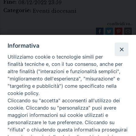
Fine:
08/12/2022 23:59
Categorie:
Eventi diocesani
condividi su...
Informativa
Utilizziamo cookie o tecnologie simili per
finalità tecniche e, con il tuo consenso, anche per
altre finalità ("interazioni e funzionalità semplici",
"miglioramento dell'esperienza", "misurazione" e
Diocesi di Melfi Rapolla Venosa
"targeting e pubblicità") come specificato nella
cookie policy.
• Largo Duomo, 12 - 85025 MELFI (PZ) •
Cliccando su "accetta" acconsenti all'utilizzo dei
Tel. 0972238604
cookie. Cliccando su "personalizza" puoi avere
PEC ufficiale della Diocesi:
maggiori informazioni sui cookie utilizzati e
personalizzare le tue preferenze. Cliccando su
diocesi.melfi_rapolla_venosa@legalmail.it
"rifiuta" o chiudendo questa informativa proseguirai