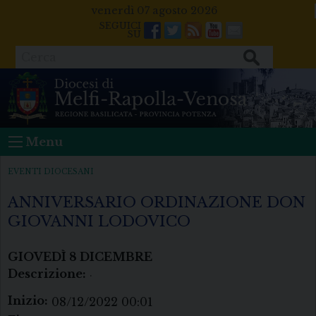
Skip
venerdì 07 agosto 2026
to
Facebook
Twitter
Feeds
Youtube
Mail
content
Cerca
Menu
EVENTI DIOCESANI
ANNIVERSARIO ORDINAZIONE DON
GIOVANNI LODOVICO
GIOVEDÌ
8
DICEMBRE
Descrizione:
.
Inizio:
08/12/2022 00:01