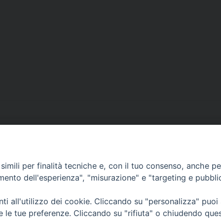
imili per finalità tecniche e, con il tuo consenso, anche per 
• Largo Duomo, 12 - 85
amento dell'esperienza", "misurazione" e "targeting e pubbli
PEC ufficiale della Diocesi: diocesi.
i all'utilizzo dei cookie. Cliccando su "personalizza" puoi
re le tue preferenze. Cliccando su "rifiuta" o chiudendo que