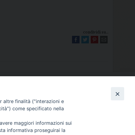
condividi su...
Diocesi di Melfi Rapolla Venosa
altre finalità ("interazioni e
025 MELFI (PZ) • Tel. 0972238604
cità") come specificato nella
melfi_rapolla_venosa@legalmail.it
 avere maggiori informazioni sui
sta informativa proseguirai la