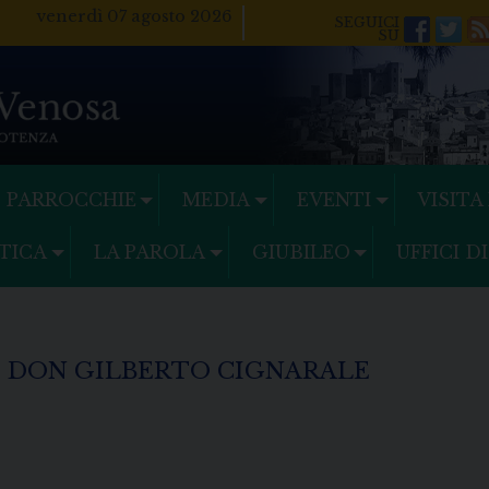
venerdì 07 agosto 2026
Facebo
Twi
PARROCCHIE
MEDIA
EVENTI
VISITA
TICA
LA PAROLA
GIUBILEO
UFFICI D
 DON GILBERTO CIGNARALE