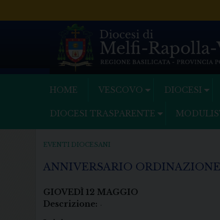
Skip
to
content
HOME
VESCOVO
DIOCESI
DIOCESI TRASPARENTE
MODULIS
EVENTI DIOCESANI
ANNIVERSARIO ORDINAZIONE
GIOVEDÌ
12
MAGGIO
Descrizione:
.