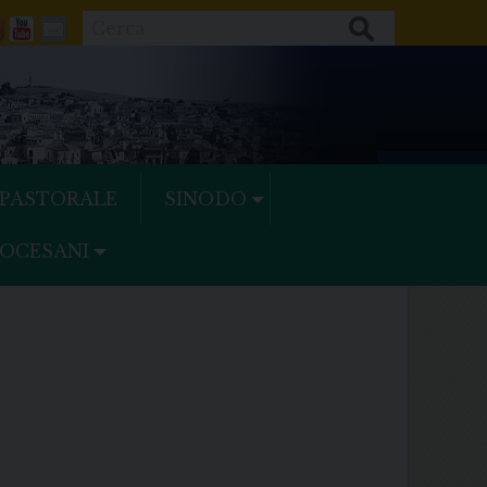
Cerca
ok
tter
Feeds
Youtube
Mail
 PASTORALE
SINODO
IOCESANI