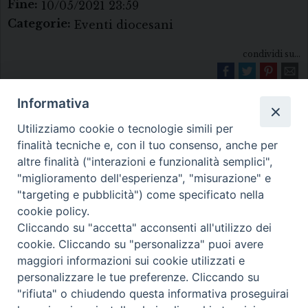
Fine:
10/05/2021 23:59
Categorie:
Eventi diocesani
condividi su...
Informativa
Utilizziamo cookie o tecnologie simili per
finalità tecniche e, con il tuo consenso, anche per
altre finalità ("interazioni e funzionalità semplici",
"miglioramento dell'esperienza", "misurazione" e
Diocesi di Melfi Rapolla Venosa
"targeting e pubblicità") come specificato nella
cookie policy.
• Largo Duomo, 12 - 85025 MELFI (PZ) •
Cliccando su "accetta" acconsenti all'utilizzo dei
Tel. 0972238604
cookie. Cliccando su "personalizza" puoi avere
PEC ufficiale della Diocesi:
maggiori informazioni sui cookie utilizzati e
personalizzare le tue preferenze. Cliccando su
diocesi.melfi_rapolla_venosa@legalmail.it
"rifiuta" o chiudendo questa informativa proseguirai