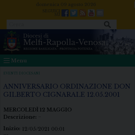
Skip
domenica 09 agosto 2026
to
Facebook
Twitter
Feeds
Youtube
Mail
content
Cerca
Menu
EVENTI DIOCESANI
ANNIVERSARIO ORDINAZIONE DON
GILBERTO CIGNARALE 12.05.2001
MERCOLEDÌ
12
MAGGIO
Descrizione:
–
Inizio:
12/05/2021 00:01