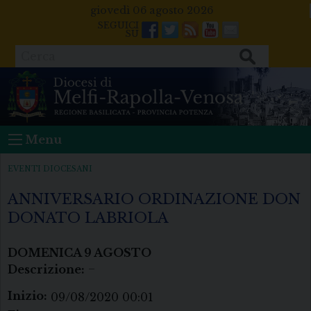
Skip
giovedì 06 agosto 2026
to
Facebook
Twitter
Feeds
Youtube
Mail
content
Cerca
Menu
EVENTI DIOCESANI
ANNIVERSARIO ORDINAZIONE DON
DONATO LABRIOLA
DOMENICA
9
AGOSTO
Descrizione:
–
Inizio:
09/08/2020 00:01