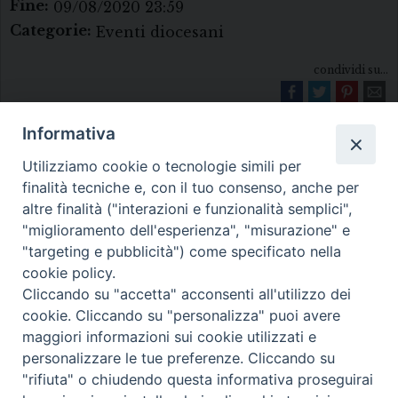
Fine:
09/08/2020 23:59
Categorie:
Eventi diocesani
condividi su...
Informativa
Utilizziamo cookie o tecnologie simili per
finalità tecniche e, con il tuo consenso, anche per
altre finalità ("interazioni e funzionalità semplici",
"miglioramento dell'esperienza", "misurazione" e
Diocesi di Melfi Rapolla Venosa
"targeting e pubblicità") come specificato nella
cookie policy.
• Largo Duomo, 12 - 85025 MELFI (PZ) •
Cliccando su "accetta" acconsenti all'utilizzo dei
Tel. 0972238604
cookie. Cliccando su "personalizza" puoi avere
PEC ufficiale della Diocesi:
maggiori informazioni sui cookie utilizzati e
personalizzare le tue preferenze. Cliccando su
diocesi.melfi_rapolla_venosa@legalmail.it
"rifiuta" o chiudendo questa informativa proseguirai