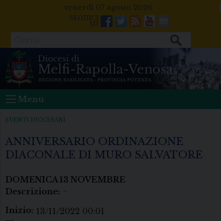
Skip
venerdì 07 agosto 2026
to
Facebook
Twitter
Feeds
Youtube
Mail
content
Cerca
Menu
EVENTI DIOCESANI
ANNIVERSARIO ORDINAZIONE
DIACONALE DI MURO SALVATORE
DOMENICA
13
NOVEMBRE
Descrizione:
–
Inizio:
13/11/2022 00:01