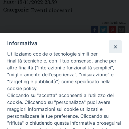
Fine:
13/11/2022 23:59
Categorie:
Eventi diocesani
condividi su...
Informativa
Utilizziamo cookie o tecnologie simili per
finalità tecniche e, con il tuo consenso, anche per
altre finalità ("interazioni e funzionalità semplici",
"miglioramento dell'esperienza", "misurazione" e
Diocesi di Melfi Rapolla Venosa
"targeting e pubblicità") come specificato nella
cookie policy.
• Largo Duomo, 12 - 85025 MELFI (PZ) •
Cliccando su "accetta" acconsenti all'utilizzo dei
Tel. 0972238604
cookie. Cliccando su "personalizza" puoi avere
PEC ufficiale della Diocesi:
maggiori informazioni sui cookie utilizzati e
personalizzare le tue preferenze. Cliccando su
diocesi.melfi_rapolla_venosa@legalmail.it
"rifiuta" o chiudendo questa informativa proseguirai