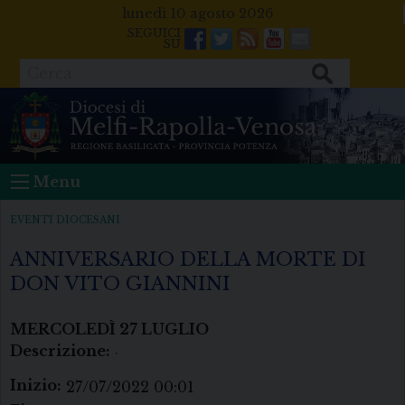
Skip
lunedì 10 agosto 2026
to
Facebook
Twitter
Feeds
Youtube
Mail
content
Cerca
Menu
EVENTI DIOCESANI
ANNIVERSARIO DELLA MORTE DI
DON VITO GIANNINI
MERCOLEDÌ
27
LUGLIO
Descrizione:
.
Inizio:
27/07/2022 00:01