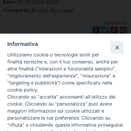
Fine:
27/07/2022 23:59
Categorie:
Eventi diocesani
condividi su...
Informativa
Utilizziamo cookie o tecnologie simili per
finalità tecniche e, con il tuo consenso, anche per
altre finalità ("interazioni e funzionalità semplici",
"miglioramento dell'esperienza", "misurazione" e
Diocesi di Melfi Rapolla Venosa
"targeting e pubblicità") come specificato nella
cookie policy.
• Largo Duomo, 12 - 85025 MELFI (PZ) •
Cliccando su "accetta" acconsenti all'utilizzo dei
Tel. 0972238604
cookie. Cliccando su "personalizza" puoi avere
PEC ufficiale della Diocesi:
maggiori informazioni sui cookie utilizzati e
personalizzare le tue preferenze. Cliccando su
diocesi.melfi_rapolla_venosa@legalmail.it
"rifiuta" o chiudendo questa informativa proseguirai