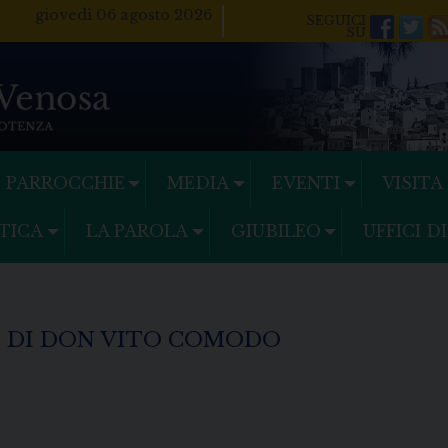
giovedì 06 agosto 2026
Facebo
Twi
PARROCCHIE
MEDIA
EVENTI
VISITA
TICA
LA PAROLA
GIUBILEO
UFFICI D
 DI DON VITO COMODO