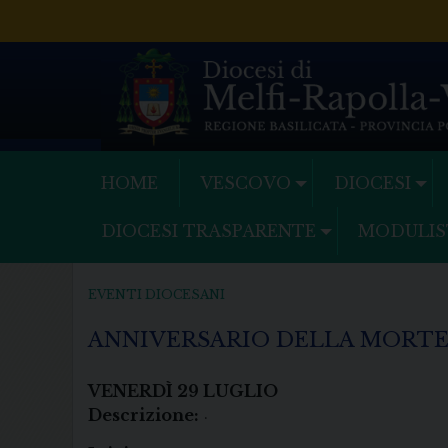
Skip
to
content
HOME
VESCOVO
DIOCESI
DIOCESI TRASPARENTE
MODULIS
EVENTI DIOCESANI
ANNIVERSARIO DELLA MORTE
VENERDÌ
29
LUGLIO
Descrizione:
.