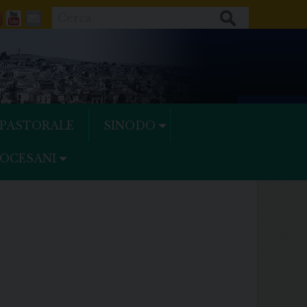
Cerca
ok
tter
Feeds
Youtube
Mail
 PASTORALE
SINODO
IOCESANI