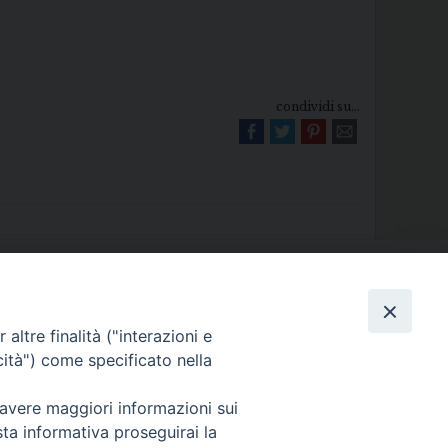
condividi su...
Diocesi di Melfi Rapolla Venosa
altre finalità ("interazioni e
025 MELFI (PZ) • Tel. 0972238604
cità") come specificato nella
melfi_rapolla_venosa@legalmail.it
 avere maggiori informazioni sui
sta informativa proseguirai la