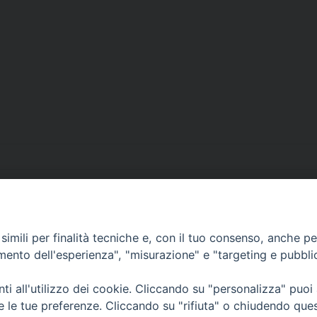
imili per finalità tecniche e, con il tuo consenso, anche per 
• Largo Duomo, 12 - 85
amento dell'esperienza", "misurazione" e "targeting e pubbli
PEC ufficiale della Diocesi: diocesi.
i all'utilizzo dei cookie. Cliccando su "personalizza" puoi
re le tue preferenze. Cliccando su "rifiuta" o chiudendo que