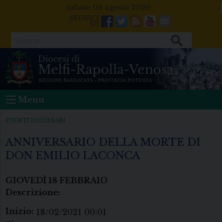
Skip
sabato 08 agosto 2026
to
Facebook
Twitter
Feeds
Youtube
Mail
content
Cerca
Menu
EVENTI DIOCESANI
ANNIVERSARIO DELLA MORTE DI
DON EMILIO LACONCA
GIOVEDÌ
18
FEBBRAIO
Descrizione:
.
Inizio:
18/02/2021 00:01