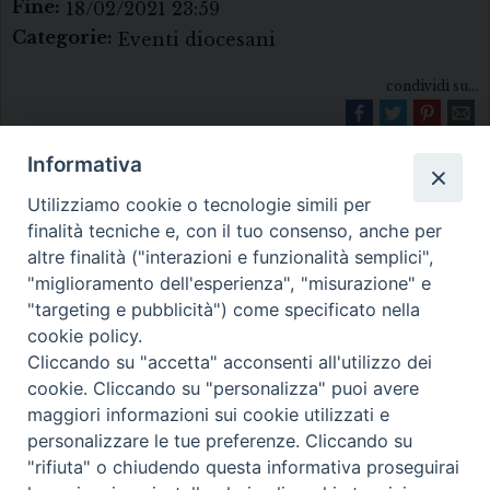
Fine:
18/02/2021 23:59
Categorie:
Eventi diocesani
condividi su...
Informativa
Utilizziamo cookie o tecnologie simili per
finalità tecniche e, con il tuo consenso, anche per
altre finalità ("interazioni e funzionalità semplici",
"miglioramento dell'esperienza", "misurazione" e
Diocesi di Melfi Rapolla Venosa
"targeting e pubblicità") come specificato nella
cookie policy.
• Largo Duomo, 12 - 85025 MELFI (PZ) •
Cliccando su "accetta" acconsenti all'utilizzo dei
Tel. 0972238604
cookie. Cliccando su "personalizza" puoi avere
PEC ufficiale della Diocesi:
maggiori informazioni sui cookie utilizzati e
personalizzare le tue preferenze. Cliccando su
diocesi.melfi_rapolla_venosa@legalmail.it
"rifiuta" o chiudendo questa informativa proseguirai