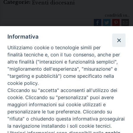
Categorie:
Eventi diocesani
condividi su...
Informativa
Utilizziamo cookie o tecnologie simili per
finalità tecniche e, con il tuo consenso, anche per
altre finalità ("interazioni e funzionalità semplici",
"miglioramento dell'esperienza", "misurazione" e
Diocesi di Melfi Rapolla Venosa
"targeting e pubblicità") come specificato nella
cookie policy.
• Largo Duomo, 12 - 85025 MELFI (PZ) •
Cliccando su "accetta" acconsenti all'utilizzo dei
Tel. 0972238604
cookie. Cliccando su "personalizza" puoi avere
PEC ufficiale della Diocesi:
maggiori informazioni sui cookie utilizzati e
personalizzare le tue preferenze. Cliccando su
diocesi.melfi_rapolla_venosa@legalmail.it
"rifiuta" o chiudendo questa informativa proseguirai
la navigazione installando i soli cookie tecnici.