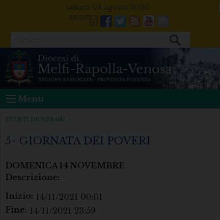
Skip
sabato 08 agosto 2026
to
Facebook
Twitter
Feeds
Youtube
Mail
content
Cerca
Menu
EVENTI DIOCESANI
5^ GIORNATA DEI POVERI
DOMENICA
14
NOVEMBRE
Descrizione:
–
Inizio:
14/11/2021 00:01
Fine:
14/11/2021 23:59