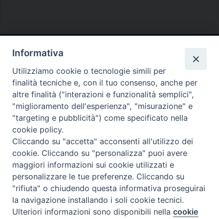
Informativa
Diocesi di Melfi Rapolla Venosa
Utilizziamo cookie o tecnologie simili per
• Largo Duomo, 12 - 85025 MELFI (PZ) •
finalità tecniche e, con il tuo consenso, anche per
Tel. 0972238604
altre finalità ("interazioni e funzionalità semplici",
PEC ufficiale della Diocesi:
"miglioramento dell'esperienza", "misurazione" e
"targeting e pubblicità") come specificato nella
diocesi.melfi_rapolla_venosa@legalmail.it
cookie policy.
Cliccando su "accetta" acconsenti all'utilizzo dei
cookie. Cliccando su "personalizza" puoi avere
maggiori informazioni sui cookie utilizzati e
personalizzare le tue preferenze. Cliccando su
"rifiuta" o chiudendo questa informativa proseguirai
la navigazione installando i soli cookie tecnici.
Ulteriori informazioni sono disponibili nella
cookie
Preferenze Cookie