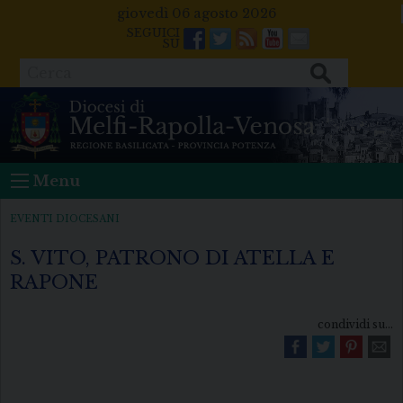
Skip
giovedì 06 agosto 2026
to
Facebook
Twitter
Feeds
Youtube
Mail
content
Cerca
Menu
EVENTI DIOCESANI
S. VITO, PATRONO DI ATELLA E
RAPONE
condividi su...