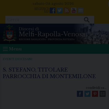
Skip
sabato 08 agosto 2026
to
Facebook
Twitter
Feeds
Youtube
Mail
content
Cerca
Menu
EVENTI DIOCESANI
S. STEFANO, TITOLARE
PARROCCHIA DI MONTEMILONE
condividi su...