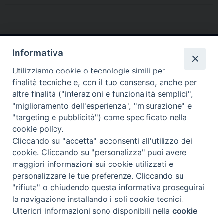
Informativa
Diocesi di Melfi Rapolla Venosa
Utilizziamo cookie o tecnologie simili per
• Largo Duomo, 12 - 85025 MELFI (PZ) •
finalità tecniche e, con il tuo consenso, anche per
Tel. 0972238604
altre finalità ("interazioni e funzionalità semplici",
PEC ufficiale della Diocesi:
"miglioramento dell'esperienza", "misurazione" e
"targeting e pubblicità") come specificato nella
diocesi.melfi_rapolla_venosa@legalmail.it
cookie policy.
Cliccando su "accetta" acconsenti all'utilizzo dei
cookie. Cliccando su "personalizza" puoi avere
maggiori informazioni sui cookie utilizzati e
personalizzare le tue preferenze. Cliccando su
"rifiuta" o chiudendo questa informativa proseguirai
la navigazione installando i soli cookie tecnici.
Ulteriori informazioni sono disponibili nella
cookie
Preferenze Cookie