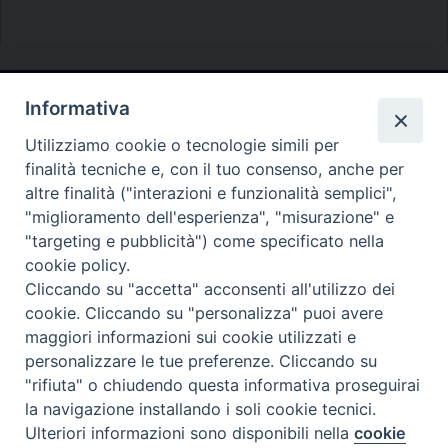
Informativa
Diocesi di Melfi Rapolla Venosa
Utilizziamo cookie o tecnologie simili per
• Largo Duomo, 12 - 85025 MELFI (PZ) •
finalità tecniche e, con il tuo consenso, anche per
Tel. 0972238604
altre finalità ("interazioni e funzionalità semplici",
PEC ufficiale della Diocesi:
"miglioramento dell'esperienza", "misurazione" e
"targeting e pubblicità") come specificato nella
diocesi.melfi_rapolla_venosa@legalmail.it
cookie policy.
Cliccando su "accetta" acconsenti all'utilizzo dei
cookie. Cliccando su "personalizza" puoi avere
maggiori informazioni sui cookie utilizzati e
personalizzare le tue preferenze. Cliccando su
"rifiuta" o chiudendo questa informativa proseguirai
la navigazione installando i soli cookie tecnici.
Ulteriori informazioni sono disponibili nella
cookie
Preferenze Cookie