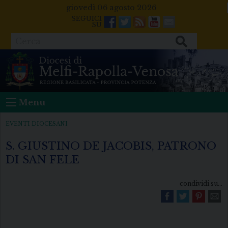
Skip
giovedì 06 agosto 2026
to
Facebook
Twitter
Feeds
Youtube
Mail
content
Cerca
Menu
EVENTI DIOCESANI
S. GIUSTINO DE JACOBIS, PATRONO
DI SAN FELE
condividi su...