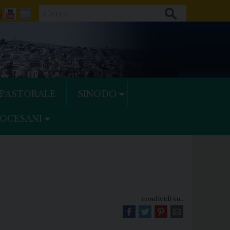
Cerca
ok
tter
Feeds
Youtube
Mail
 PASTORALE
SINODO
IOCESANI
condividi su...