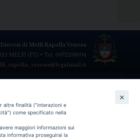
Diocesi di Melfi Rapolla Venosa
025 MELFI (PZ) • Tel. 0972238604
melfi_rapolla_venosa@legalmail.it
altre finalità ("interazioni e
cità") come specificato nella
 avere maggiori informazioni sui
sta informativa proseguirai la