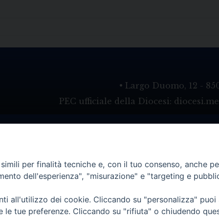
• Largo Duomo, 12 - 85
PEC ufficiale della Diocesi: diocesi.
imili per finalità tecniche e, con il tuo consenso, anche per 
amento dell'esperienza", "misurazione" e "targeting e pubbli
i all'utilizzo dei cookie. Cliccando su "personalizza" puoi
re le tue preferenze. Cliccando su "rifiuta" o chiudendo que