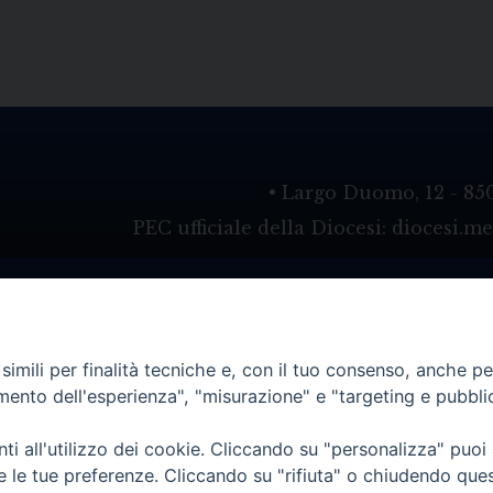
• Largo Duomo, 12 - 85
PEC ufficiale della Diocesi: diocesi.
imili per finalità tecniche e, con il tuo consenso, anche per 
amento dell'esperienza", "misurazione" e "targeting e pubbli
i all'utilizzo dei cookie. Cliccando su "personalizza" puoi
re le tue preferenze. Cliccando su "rifiuta" o chiudendo que