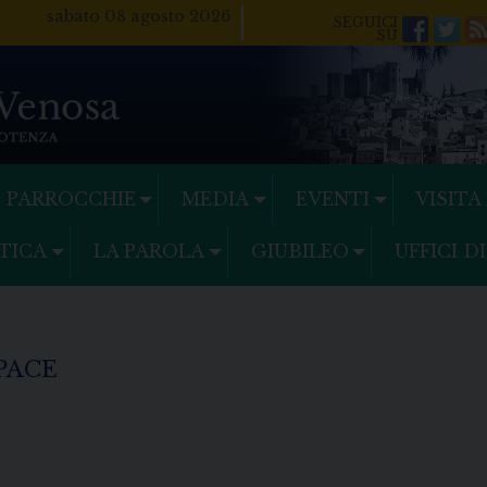
sabato 08 agosto 2026
Facebo
Twi
PARROCCHIE
MEDIA
EVENTI
VISITA
TICA
LA PAROLA
GIUBILEO
UFFICI D
PACE