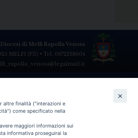
Diocesi di Melfi Rapolla Venosa
025 MELFI (PZ) • Tel. 0972238604
melfi_rapolla_venosa@legalmail.it
altre finalità ("interazioni e
cità") come specificato nella
 avere maggiori informazioni sui
sta informativa proseguirai la