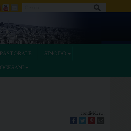
Cerca
ok
tter
Feeds
Youtube
Mail
 PASTORALE
SINODO
IOCESANI
condividi su...