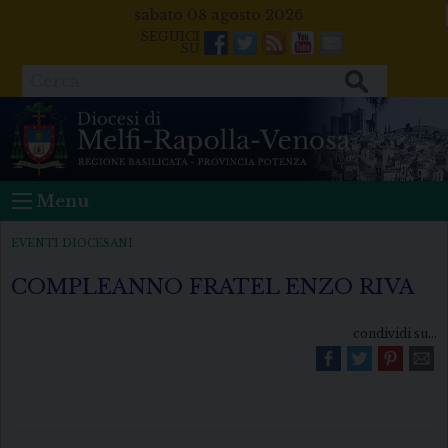
Skip
sabato 08 agosto 2026
to
Facebook
Twitter
Feeds
Youtube
Mail
content
Cerca
Menu
EVENTI DIOCESANI
COMPLEANNO FRATEL ENZO RIVA
condividi su...