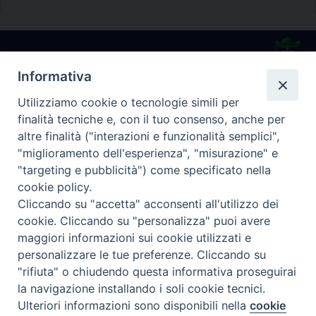
Diocesi di Melfi Rapolla Venosa
Informativa
• Largo Duomo, 12 - 85025 MELFI (PZ) •
Utilizziamo cookie o tecnologie simili per
Tel. 0972238604
finalità tecniche e, con il tuo consenso, anche per
PEC ufficiale della Diocesi:
altre finalità ("interazioni e funzionalità semplici",
diocesi.melfi_rapolla_venosa@legalmail.it
"miglioramento dell'esperienza", "misurazione" e
"targeting e pubblicità") come specificato nella
cookie policy.
Cliccando su "accetta" acconsenti all'utilizzo dei
cookie. Cliccando su "personalizza" puoi avere
maggiori informazioni sui cookie utilizzati e
personalizzare le tue preferenze. Cliccando su
"rifiuta" o chiudendo questa informativa proseguirai
la navigazione installando i soli cookie tecnici.
Ulteriori informazioni sono disponibili nella
cookie
Preferenze Cookie