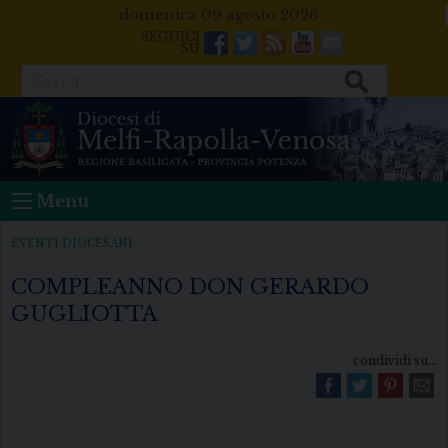
Skip
domenica 09 agosto 2026
to
Facebook
Twitter
Feeds
Youtube
Mail
content
Cerca
Menu
EVENTI DIOCESANI
COMPLEANNO DON GERARDO
GUGLIOTTA
condividi su...