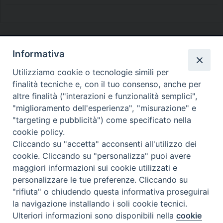
Informativa
Diocesi di Melfi Rapolla Venosa
Utilizziamo cookie o tecnologie simili per
• Largo Duomo, 12 - 85025 MELFI (PZ) •
finalità tecniche e, con il tuo consenso, anche per
Tel. 0972238604
altre finalità ("interazioni e funzionalità semplici",
PEC ufficiale della Diocesi:
"miglioramento dell'esperienza", "misurazione" e
"targeting e pubblicità") come specificato nella
diocesi.melfi_rapolla_venosa@legalmail.it
cookie policy.
Cliccando su "accetta" acconsenti all'utilizzo dei
cookie. Cliccando su "personalizza" puoi avere
maggiori informazioni sui cookie utilizzati e
personalizzare le tue preferenze. Cliccando su
"rifiuta" o chiudendo questa informativa proseguirai
la navigazione installando i soli cookie tecnici.
Ulteriori informazioni sono disponibili nella
cookie
Preferenze Cookie