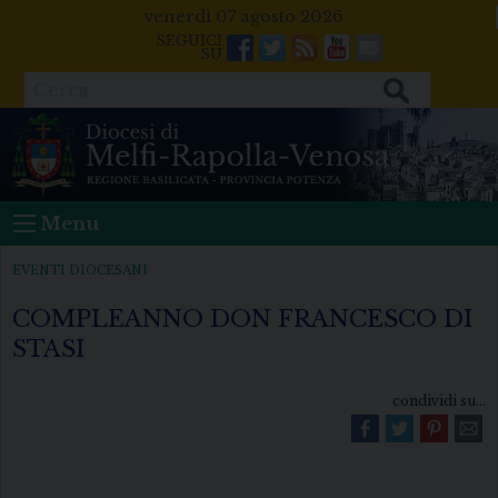
Skip
venerdì 07 agosto 2026
to
Facebook
Twitter
Feeds
Youtube
Mail
content
Cerca
Menu
EVENTI DIOCESANI
COMPLEANNO DON FRANCESCO DI
STASI
condividi su...