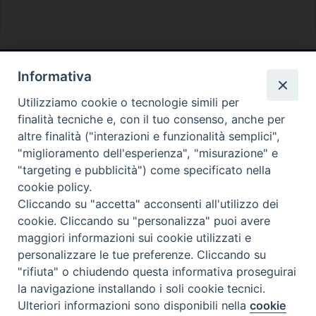
Informativa
Diocesi di Melfi Rapolla Venosa
Utilizziamo cookie o tecnologie simili per
• Largo Duomo, 12 - 85025 MELFI (PZ) •
finalità tecniche e, con il tuo consenso, anche per
Tel. 0972238604
altre finalità ("interazioni e funzionalità semplici",
PEC ufficiale della Diocesi:
"miglioramento dell'esperienza", "misurazione" e
"targeting e pubblicità") come specificato nella
diocesi.melfi_rapolla_venosa@legalmail.it
cookie policy.
Cliccando su "accetta" acconsenti all'utilizzo dei
cookie. Cliccando su "personalizza" puoi avere
maggiori informazioni sui cookie utilizzati e
personalizzare le tue preferenze. Cliccando su
"rifiuta" o chiudendo questa informativa proseguirai
la navigazione installando i soli cookie tecnici.
Ulteriori informazioni sono disponibili nella
cookie
Preferenze Cookie