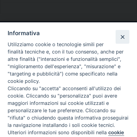
Informativa
Diocesi di Melfi Rapolla Venosa
Utilizziamo cookie o tecnologie simili per
• Largo Duomo, 12 - 85025 MELFI (PZ) •
finalità tecniche e, con il tuo consenso, anche per
Tel. 0972238604
altre finalità ("interazioni e funzionalità semplici",
PEC ufficiale della Diocesi:
"miglioramento dell'esperienza", "misurazione" e
"targeting e pubblicità") come specificato nella
diocesi.melfi_rapolla_venosa@legalmail.it
cookie policy.
Cliccando su "accetta" acconsenti all'utilizzo dei
cookie. Cliccando su "personalizza" puoi avere
maggiori informazioni sui cookie utilizzati e
personalizzare le tue preferenze. Cliccando su
"rifiuta" o chiudendo questa informativa proseguirai
la navigazione installando i soli cookie tecnici.
Ulteriori informazioni sono disponibili nella
cookie
Preferenze Cookie