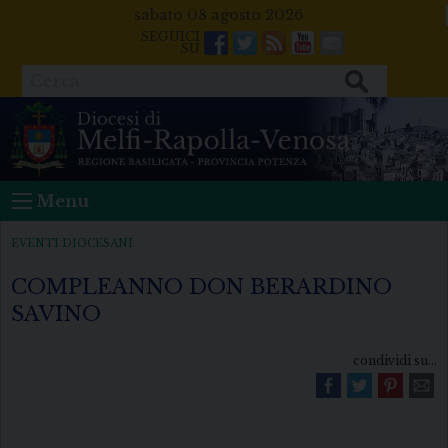
Skip
sabato 08 agosto 2026
to
Facebook
Twitter
Feeds
Youtube
Mail
content
Cerca
Menu
EVENTI DIOCESANI
COMPLEANNO DON BERARDINO
SAVINO
condividi su...