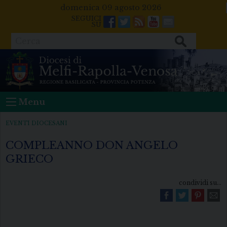
Skip
domenica 09 agosto 2026
to
Facebook
Twitter
Feeds
Youtube
Mail
content
Cerca
Menu
EVENTI DIOCESANI
COMPLEANNO DON ANGELO
GRIECO
condividi su...