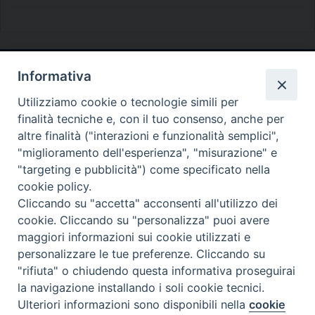
Informativa
Diocesi di Melfi Rapolla Venosa
Utilizziamo cookie o tecnologie simili per
• Largo Duomo, 12 - 85025 MELFI (PZ) •
finalità tecniche e, con il tuo consenso, anche per
Tel. 0972238604
altre finalità ("interazioni e funzionalità semplici",
PEC ufficiale della Diocesi:
"miglioramento dell'esperienza", "misurazione" e
"targeting e pubblicità") come specificato nella
diocesi.melfi_rapolla_venosa@legalmail.it
cookie policy.
Cliccando su "accetta" acconsenti all'utilizzo dei
cookie. Cliccando su "personalizza" puoi avere
maggiori informazioni sui cookie utilizzati e
personalizzare le tue preferenze. Cliccando su
"rifiuta" o chiudendo questa informativa proseguirai
la navigazione installando i soli cookie tecnici.
Ulteriori informazioni sono disponibili nella
cookie
Preferenze Cookie