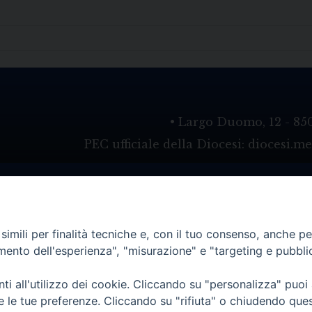
• Largo Duomo, 12 - 85
PEC ufficiale della Diocesi: diocesi.
imili per finalità tecniche e, con il tuo consenso, anche per 
amento dell'esperienza", "misurazione" e "targeting e pubbli
i all'utilizzo dei cookie. Cliccando su "personalizza" puoi
re le tue preferenze. Cliccando su "rifiuta" o chiudendo que