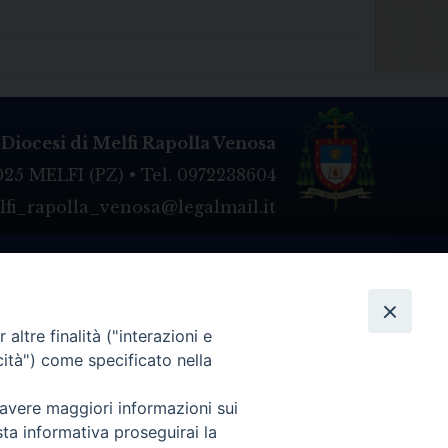
Diocesi di Melfi Rapolla Venosa
025 MELFI (PZ) • Tel. 0972238604
melfi_rapolla_venosa@legalmail.it
altre finalità ("interazioni e
cità") come specificato nella
 avere maggiori informazioni sui
sta informativa proseguirai la