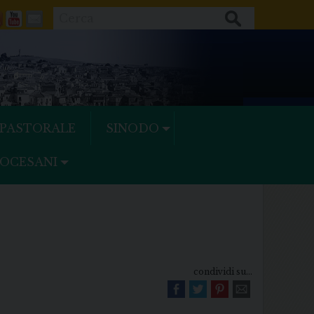
Cerca
ok
tter
Feeds
Youtube
Mail
 PASTORALE
SINODO
IOCESANI
condividi su...