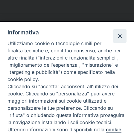
Informativa
Diocesi di Melfi Rapolla Venosa
Utilizziamo cookie o tecnologie simili per
• Largo Duomo, 12 - 85025 MELFI (PZ) •
finalità tecniche e, con il tuo consenso, anche per
Tel. 0972238604
altre finalità ("interazioni e funzionalità semplici",
PEC ufficiale della Diocesi:
"miglioramento dell'esperienza", "misurazione" e
"targeting e pubblicità") come specificato nella
diocesi.melfi_rapolla_venosa@legalmail.it
cookie policy.
Cliccando su "accetta" acconsenti all'utilizzo dei
cookie. Cliccando su "personalizza" puoi avere
maggiori informazioni sui cookie utilizzati e
personalizzare le tue preferenze. Cliccando su
"rifiuta" o chiudendo questa informativa proseguirai
la navigazione installando i soli cookie tecnici.
Ulteriori informazioni sono disponibili nella
cookie
Preferenze Cookie