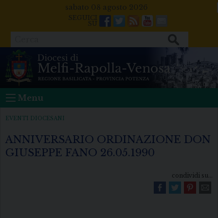
Skip
sabato 08 agosto 2026
to
Facebook
Twitter
Feeds
Youtube
Mail
content
Cerca
Menu
EVENTI DIOCESANI
ANNIVERSARIO ORDINAZIONE DON
GIUSEPPE FANO 26.05.1990
condividi su...