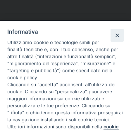
Informativa
Diocesi di Melfi Rapolla Venosa
Utilizziamo cookie o tecnologie simili per
• Largo Duomo, 12 - 85025 MELFI (PZ) •
finalità tecniche e, con il tuo consenso, anche per
Tel. 0972238604
altre finalità ("interazioni e funzionalità semplici",
PEC ufficiale della Diocesi:
"miglioramento dell'esperienza", "misurazione" e
"targeting e pubblicità") come specificato nella
diocesi.melfi_rapolla_venosa@legalmail.it
cookie policy.
Cliccando su "accetta" acconsenti all'utilizzo dei
cookie. Cliccando su "personalizza" puoi avere
maggiori informazioni sui cookie utilizzati e
personalizzare le tue preferenze. Cliccando su
"rifiuta" o chiudendo questa informativa proseguirai
la navigazione installando i soli cookie tecnici.
Ulteriori informazioni sono disponibili nella
cookie
Preferenze Cookie