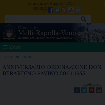
Skip
domenica 09 agosto 2026
to
Facebook
Twitter
Feeds
Youtube
Mail
content
Cerca
Menu
EVENTI DIOCESANI
ANNIVERSARIO ORDINAZIONE DON
BERARDINO SAVINO 30.01.1955
condividi su...