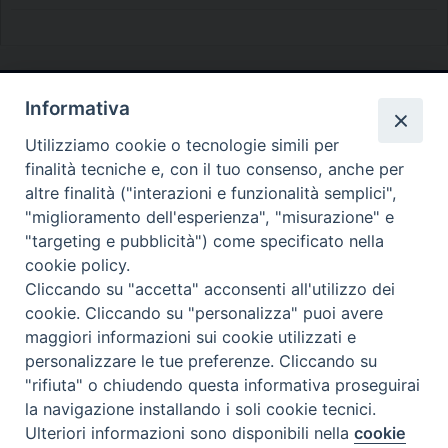
Informativa
Diocesi di Melfi Rapolla Venosa
Utilizziamo cookie o tecnologie simili per
• Largo Duomo, 12 - 85025 MELFI (PZ) •
finalità tecniche e, con il tuo consenso, anche per
Tel. 0972238604
altre finalità ("interazioni e funzionalità semplici",
PEC ufficiale della Diocesi:
"miglioramento dell'esperienza", "misurazione" e
"targeting e pubblicità") come specificato nella
diocesi.melfi_rapolla_venosa@legalmail.it
cookie policy.
Cliccando su "accetta" acconsenti all'utilizzo dei
cookie. Cliccando su "personalizza" puoi avere
maggiori informazioni sui cookie utilizzati e
personalizzare le tue preferenze. Cliccando su
"rifiuta" o chiudendo questa informativa proseguirai
la navigazione installando i soli cookie tecnici.
Ulteriori informazioni sono disponibili nella
cookie
Preferenze Cookie