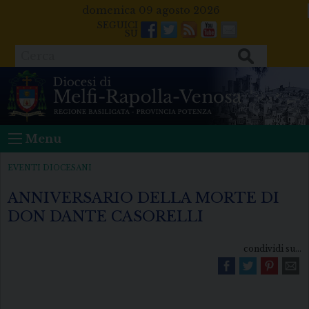
Skip
domenica 09 agosto 2026
to
Facebook
Twitter
Feeds
Youtube
Mail
content
Cerca
Menu
EVENTI DIOCESANI
ANNIVERSARIO DELLA MORTE DI
DON DANTE CASORELLI
condividi su...