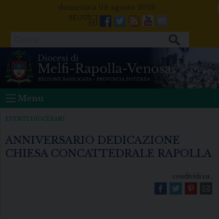
Skip
domenica 09 agosto 2026
to
Facebook
Twitter
Feeds
Youtube
Mail
content
Cerca
Menu
EVENTI DIOCESANI
ANNIVERSARIO DEDICAZIONE
CHIESA CONCATTEDRALE RAPOLLA
condividi su...