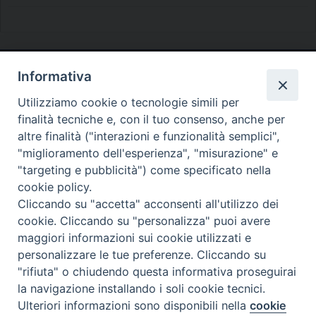
Informativa
Diocesi di Melfi Rapolla Venosa
Utilizziamo cookie o tecnologie simili per
• Largo Duomo, 12 - 85025 MELFI (PZ) •
finalità tecniche e, con il tuo consenso, anche per
Tel. 0972238604
altre finalità ("interazioni e funzionalità semplici",
PEC ufficiale della Diocesi:
"miglioramento dell'esperienza", "misurazione" e
"targeting e pubblicità") come specificato nella
diocesi.melfi_rapolla_venosa@legalmail.it
cookie policy.
Cliccando su "accetta" acconsenti all'utilizzo dei
cookie. Cliccando su "personalizza" puoi avere
maggiori informazioni sui cookie utilizzati e
personalizzare le tue preferenze. Cliccando su
"rifiuta" o chiudendo questa informativa proseguirai
la navigazione installando i soli cookie tecnici.
Ulteriori informazioni sono disponibili nella
cookie
Preferenze Cookie