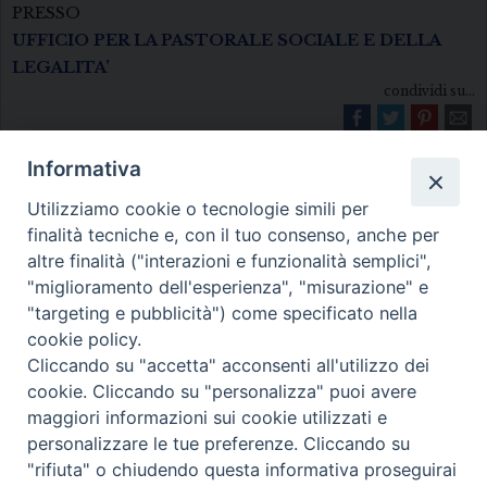
PRESSO
UFFICIO PER LA PASTORALE SOCIALE E DELLA
LEGALITA’
condividi su...
Informativa
Utilizziamo cookie o tecnologie simili per
finalità tecniche e, con il tuo consenso, anche per
altre finalità ("interazioni e funzionalità semplici",
"miglioramento dell'esperienza", "misurazione" e
Diocesi di Melfi Rapolla Venosa
"targeting e pubblicità") come specificato nella
cookie policy.
• Largo Duomo, 12 - 85025 MELFI (PZ) •
Cliccando su "accetta" acconsenti all'utilizzo dei
Tel. 0972238604
cookie. Cliccando su "personalizza" puoi avere
PEC ufficiale della Diocesi:
maggiori informazioni sui cookie utilizzati e
personalizzare le tue preferenze. Cliccando su
diocesi.melfi_rapolla_venosa@legalmail.it
"rifiuta" o chiudendo questa informativa proseguirai