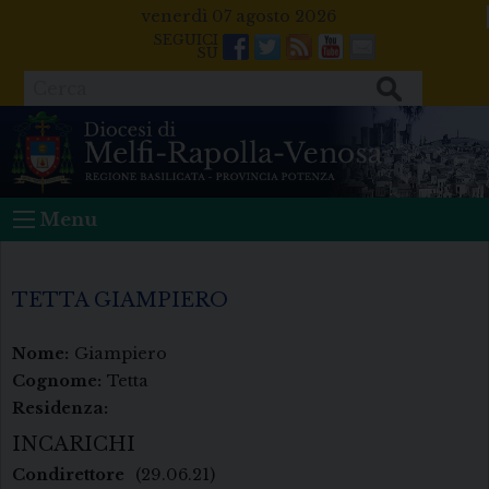
Skip
venerdì 07 agosto 2026
to
Facebook
Twitter
Feeds
Youtube
Mail
content
Cerca
Menu
TETTA GIAMPIERO
Nome:
Giampiero
Cognome:
Tetta
Residenza:
INCARICHI
Condirettore
(29.06.21)