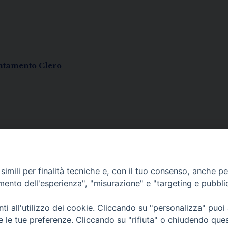
entamento Clero
imili per finalità tecniche e, con il tuo consenso, anche per 
amento dell'esperienza", "misurazione" e "targeting e pubbli
• Largo Duomo, 12 - 85
i all'utilizzo dei cookie. Cliccando su "personalizza" puoi
re le tue preferenze. Cliccando su "rifiuta" o chiudendo que
PEC ufficiale della Diocesi: diocesi.