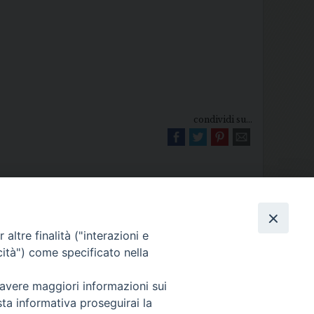
condividi su...
altre finalità ("interazioni e
cità") come specificato nella
Diocesi di Melfi Rapolla Venosa
025 MELFI (PZ) • Tel. 0972238604
 avere maggiori informazioni sui
sta informativa proseguirai la
melfi_rapolla_venosa@legalmail.it