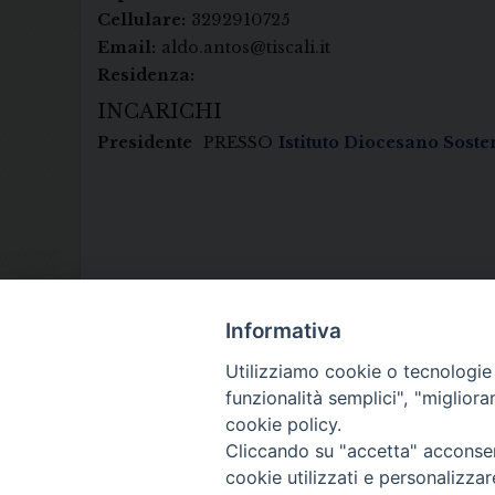
Cellulare:
3292910725
Email:
aldo.antos@tiscali.it
Residenza:
INCARICHI
Presidente
PRESSO
Istituto Diocesano Sost
Informativa
Utilizziamo cookie o tecnologie s
funzionalità semplici", "miglior
cookie policy.
Cliccando su "accetta" acconsent
cookie utilizzati e personalizza