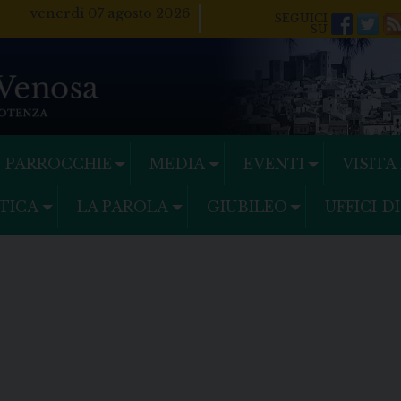
venerdì 07 agosto 2026
Facebo
Twi
PARROCCHIE
MEDIA
EVENTI
VISITA
TICA
LA PAROLA
GIUBILEO
UFFICI D