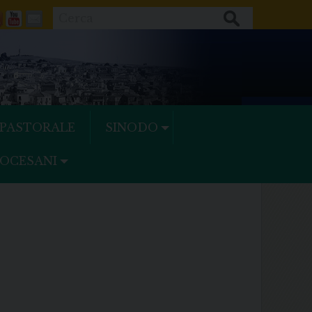
Cerca
ok
tter
Feeds
Youtube
Mail
 PASTORALE
SINODO
IOCESANI