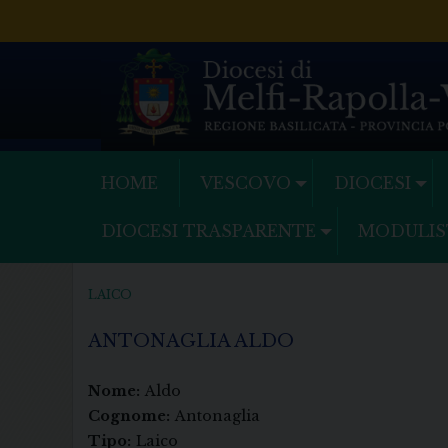
Skip
to
content
HOME
VESCOVO
DIOCESI
DIOCESI TRASPARENTE
MODULIS
LAICO
ANTONAGLIA ALDO
Nome:
Aldo
Cognome:
Antonaglia
Tipo:
Laico