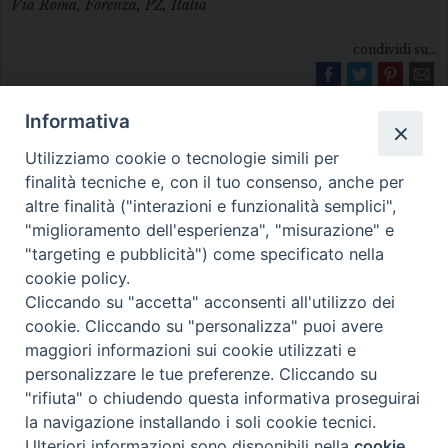
Via Roma, Forenza, PZ, Italia
condividi su...
Informativa
Utilizziamo cookie o tecnologie simili per
finalità tecniche e, con il tuo consenso, anche per
altre finalità ("interazioni e funzionalità semplici",
"miglioramento dell'esperienza", "misurazione" e
Diocesi di Melfi Rapolla Venosa
"targeting e pubblicità") come specificato nella
cookie policy.
• Largo Duomo, 12 - 85025 MELFI (PZ) •
Cliccando su "accetta" acconsenti all'utilizzo dei
Tel. 0972238604
cookie. Cliccando su "personalizza" puoi avere
PEC ufficiale della Diocesi:
maggiori informazioni sui cookie utilizzati e
personalizzare le tue preferenze. Cliccando su
diocesi.melfi_rapolla_venosa@legalmail.it
"rifiuta" o chiudendo questa informativa proseguirai
la navigazione installando i soli cookie tecnici.
Ulteriori informazioni sono disponibili nella
cookie