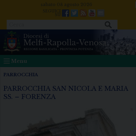
Skip
sabato 08 agosto 2026
to
Facebook
Twitter
Feeds
Youtube
Mail
content
Cerca
Menu
PARROCCHIA
PARROCCHIA SAN NICOLA E MARIA
SS. – FORENZA