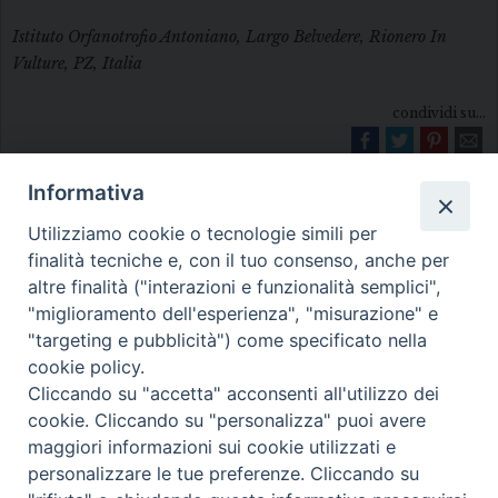
Istituto Orfanotrofio Antoniano, Largo Belvedere, Rionero In
Vulture, PZ, Italia
condividi su...
Informativa
Utilizziamo cookie o tecnologie simili per
finalità tecniche e, con il tuo consenso, anche per
altre finalità ("interazioni e funzionalità semplici",
"miglioramento dell'esperienza", "misurazione" e
Diocesi di Melfi Rapolla Venosa
"targeting e pubblicità") come specificato nella
cookie policy.
• Largo Duomo, 12 - 85025 MELFI (PZ) •
Cliccando su "accetta" acconsenti all'utilizzo dei
Tel. 0972238604
cookie. Cliccando su "personalizza" puoi avere
PEC ufficiale della Diocesi:
maggiori informazioni sui cookie utilizzati e
personalizzare le tue preferenze. Cliccando su
diocesi.melfi_rapolla_venosa@legalmail.it