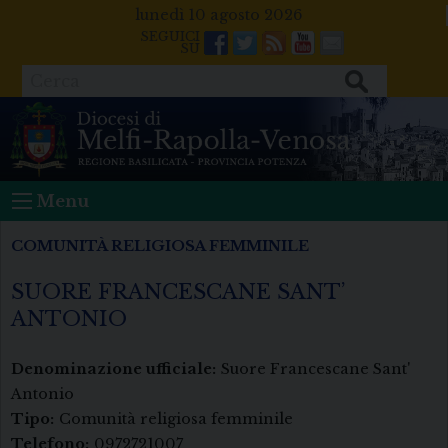
Skip
lunedì 10 agosto 2026
to
Facebook
Twitter
Feeds
Youtube
Mail
content
Cerca
Menu
COMUNITÀ RELIGIOSA FEMMINILE
SUORE FRANCESCANE SANT’
ANTONIO
Denominazione ufficiale:
Suore Francescane Sant'
Antonio
Tipo:
Comunità religiosa femminile
Telefono:
0972721007