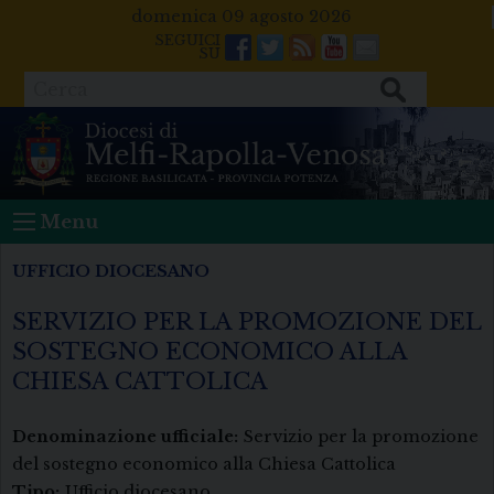
Skip
domenica 09 agosto 2026
to
Facebook
Twitter
Feeds
Youtube
Mail
content
Cerca
Menu
UFFICIO DIOCESANO
SERVIZIO PER LA PROMOZIONE DEL
SOSTEGNO ECONOMICO ALLA
CHIESA CATTOLICA
Denominazione ufficiale:
Servizio per la promozione
del sostegno economico alla Chiesa Cattolica
Tipo:
Ufficio diocesano