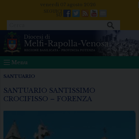
Skip
venerdì 07 agosto 2026
to
Facebook
Twitter
Feeds
Youtube
Mail
content
Cerca
Menu
SANTUARIO
SANTUARIO SANTISSIMO
CROCIFISSO – FORENZA