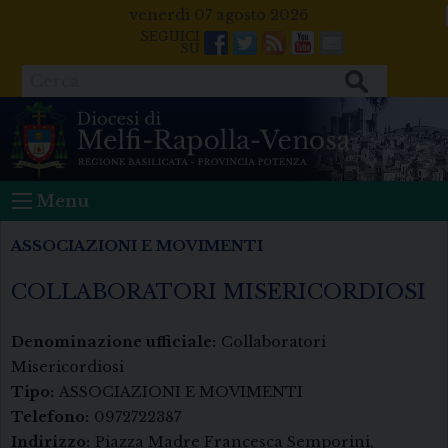
Skip
venerdì 07 agosto 2026
to
Facebook
Twitter
Feeds
Youtube
Mail
content
Cerca
Menu
ASSOCIAZIONI E MOVIMENTI
COLLABORATORI MISERICORDIOSI
Denominazione ufficiale:
Collaboratori
Misericordiosi
Tipo:
ASSOCIAZIONI E MOVIMENTI
Telefono:
0972722387
Indirizzo:
Piazza Madre Francesca Semporini,