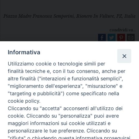
Piazza Madre Francesca Semporini, Rionero In Vulture, PZ, Italia
condividi su...
Informativa
Utilizziamo cookie o tecnologie simili per
finalità tecniche e, con il tuo consenso, anche per
altre finalità ("interazioni e funzionalità semplici",
"miglioramento dell'esperienza", "misurazione" e
Diocesi di Melfi Rapolla Venosa
"targeting e pubblicità") come specificato nella
cookie policy.
• Largo Duomo, 12 - 85025 MELFI (PZ) •
Cliccando su "accetta" acconsenti all'utilizzo dei
Tel. 0972238604
cookie. Cliccando su "personalizza" puoi avere
PEC ufficiale della Diocesi:
maggiori informazioni sui cookie utilizzati e
personalizzare le tue preferenze. Cliccando su
diocesi.melfi_rapolla_venosa@legalmail.it
"rifiuta" o chiudendo questa informativa proseguirai