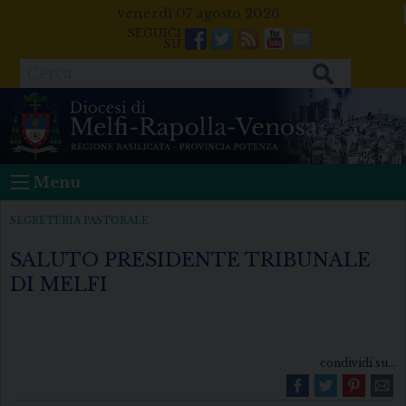
Skip
venerdì 07 agosto 2026
to
Facebook
Twitter
Feeds
Youtube
Mail
content
Cerca
Menu
SEGRETERIA PASTORALE
SALUTO PRESIDENTE TRIBUNALE
DI MELFI
condividi su...