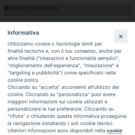
SALUTO_TRIBUNALE
Informativa
Utilizziamo cookie o tecnologie simili per
finalità tecniche e, con il tuo consenso, anche per
altre finalità ("interazioni e funzionalità semplici",
Diocesi di Melfi Rapolla Venosa
"miglioramento dell'esperienza", "misurazione" e
"targeting e pubblicità") come specificato nella
• Largo Duomo, 12 - 85025 MELFI (PZ) •
cookie policy.
Tel. 0972238604
Cliccando su "accetta" acconsenti all'utilizzo dei
PEC ufficiale della Diocesi:
cookie. Cliccando su "personalizza" puoi avere
maggiori informazioni sui cookie utilizzati e
diocesi.melfi_rapolla_venosa@legalmail.it
personalizzare le tue preferenze. Cliccando su
"rifiuta" o chiudendo questa informativa proseguirai
la navigazione installando i soli cookie tecnici.
Ulteriori informazioni sono disponibili nella
cookie
Preferenze Cookie