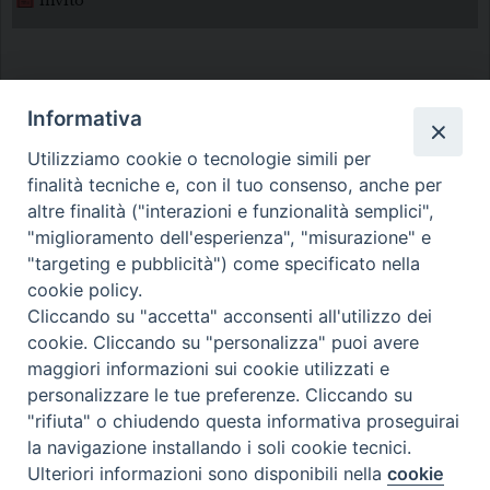
invito
Informativa
Utilizziamo cookie o tecnologie simili per
finalità tecniche e, con il tuo consenso, anche per
Diocesi di Melfi Rapolla Venosa
altre finalità ("interazioni e funzionalità semplici",
"miglioramento dell'esperienza", "misurazione" e
• Largo Duomo, 12 - 85025 MELFI (PZ) •
"targeting e pubblicità") come specificato nella
Tel. 0972238604
cookie policy.
PEC ufficiale della Diocesi:
Cliccando su "accetta" acconsenti all'utilizzo dei
cookie. Cliccando su "personalizza" puoi avere
diocesi.melfi_rapolla_venosa@legalmail.it
maggiori informazioni sui cookie utilizzati e
personalizzare le tue preferenze. Cliccando su
"rifiuta" o chiudendo questa informativa proseguirai
la navigazione installando i soli cookie tecnici.
Ulteriori informazioni sono disponibili nella
cookie
Preferenze Cookie