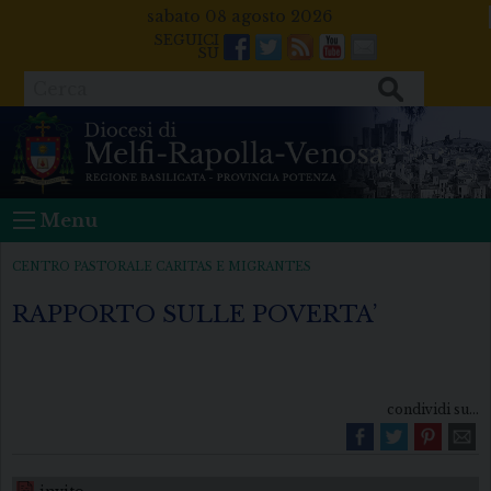
Skip
sabato 08 agosto 2026
to
Facebook
Twitter
Feeds
Youtube
Mail
content
Cerca
Menu
CENTRO PASTORALE CARITAS E MIGRANTES
RAPPORTO SULLE POVERTA’
condividi su...