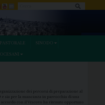
Cerca
ok
tter
Feeds
Youtube
Mail
 PASTORALE
SINODO
IOCESANI
organizzazione dei percorsi di preparazione al
e sia per la mancanza in parrocchia di una
n accordo con il Vescovo ha ritenuto opportuno