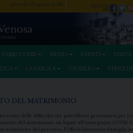
giovedì 06 agosto 2026
Facebo
Twi
PARROCCHIE
MEDIA
EVENTI
VISITA
TICA
LA PAROLA
GIUBILEO
UFFICI D
NTO DEL MATRIMONIO
to conto delle difficoltà che potrebbero presentarsi per l’
amento del matrimonio sia legate all’emergenza COVID 19 
ia animatrice del percorso, l’Ufficio Diocesano Famiglia i