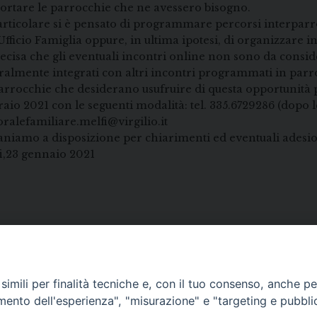
ortare le parrocchie che ne avessero bisogno.
articolare si è pensato di programmare percorsi interparro
’Ufficio Famiglia oppure, in ultima ipotesi, di organizzare 
recisa che gli eventuali incontri online non sono da con
ralmente integrati con altri incontri programmati in parr
arrocchie che desiderano usufruire di questa opportunità 
raio 2021 con le seguenti modalità: tel. 335.6729286 (dopo le
oralefamiliare.melfi@virgilio.it
niamo a disposizione per chiarimenti ed eventuali adesi
i,23 gennaio 2021
imili per finalità tecniche e, con il tuo consenso, anche per 
amento dell'esperienza", "misurazione" e "targeting e pubbli