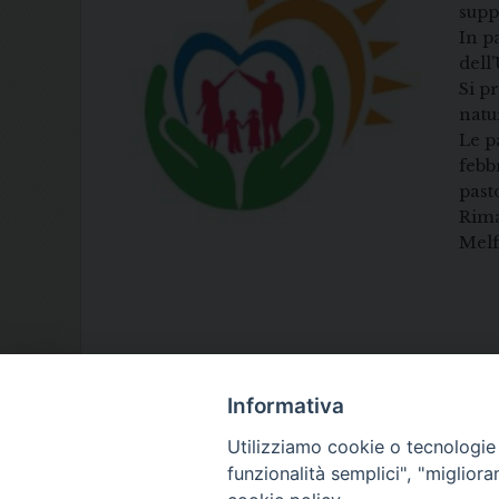
supp
In p
dell
Si p
natu
Le p
febb
past
Rima
Melf
Informativa
Utilizziamo cookie o tecnologie s
funzionalità semplici", "miglior