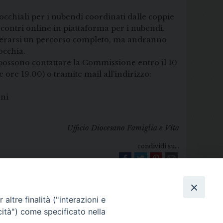
cchiali per i nubendi coordinati dalle coppie
incontri online in piattaforma per i nubendi.
siderarsi un percorso completo, ma andranno
occhia.
possono contattare la Commissione entro il 10
 ore 19.00) o tramite mail all’indirizzo:
oni
Ufficio Diocesano Famiglia e Vita
condividi su...
altre finalità ("interazioni e
cità") come specificato nella