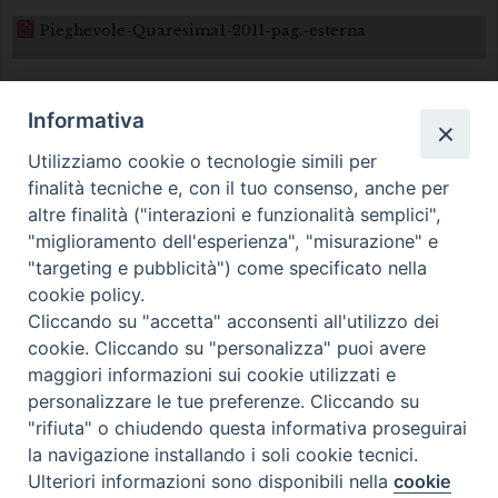
Pieghevole-Quaresima1-2011-pag.-esterna
Informativa
Utilizziamo cookie o tecnologie simili per
finalità tecniche e, con il tuo consenso, anche per
altre finalità ("interazioni e funzionalità semplici",
Diocesi di Melfi Rapolla Venosa
"miglioramento dell'esperienza", "misurazione" e
"targeting e pubblicità") come specificato nella
• Largo Duomo, 12 - 85025 MELFI (PZ) •
cookie policy.
Tel. 0972238604
Cliccando su "accetta" acconsenti all'utilizzo dei
PEC ufficiale della Diocesi:
cookie. Cliccando su "personalizza" puoi avere
maggiori informazioni sui cookie utilizzati e
diocesi.melfi_rapolla_venosa@legalmail.it
personalizzare le tue preferenze. Cliccando su
"rifiuta" o chiudendo questa informativa proseguirai
la navigazione installando i soli cookie tecnici.
Ulteriori informazioni sono disponibili nella
cookie
Preferenze Cookie