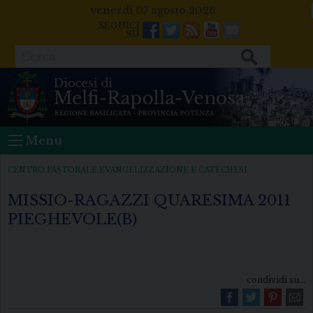
Skip
venerdì 07 agosto 2026
to
Facebook
Twitter
Feeds
Youtube
Mail
content
Cerca
Menu
CENTRO PASTORALE EVANGELIZZAZIONE E CATECHESI
MISSIO-RAGAZZI QUARESIMA 2011
PIEGHEVOLE(B)
condividi su...